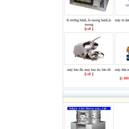
lò nướng bánh, lo nuong banh,lo
máy in dat
nuong
[
call
]
máy bào đá, may bao da, bào đá
máy dán m
[
call
]
[
1.40