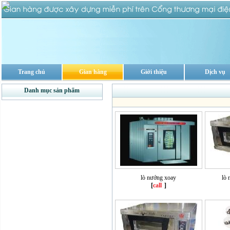
Trang chủ
Gian hàng
Giới thiệu
Dịch vụ
Danh mục sản phẩm
lò nướng xoay
lò 
[
call
]